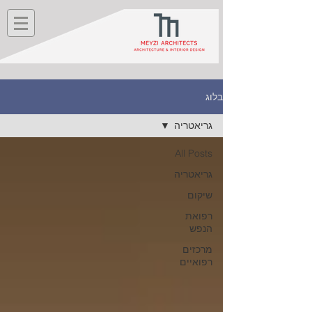
בלוג
גריאטריה
All Posts
גריאטריה
שיקום
רפואת
הנפש
מרכזים
רפואיים