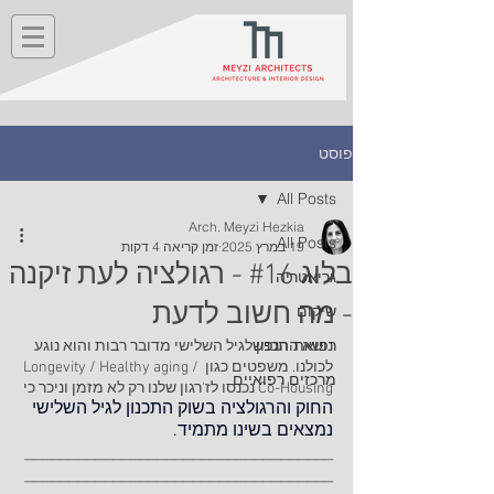
פוסט
All Posts
Arch. Meyzi Hezkia
All Posts
19 במרץ 2025
זמן קריאה 4 דקות
בלוג #16 - רגולציה לעת זיקנה
גריאטריה
- מה חשוב לדעת
שיקום
רפואת הנפש
נושא התכנון לגיל השלישי מדובר רבות והוא נוגע 
לכולנו. משפטים כגון Longevity / Healthy aging / 
מרכזים רפואיים
Co-Housing נכנסו לז'רגון שלנו רק לא מזמן וניכר כי 
החוק והרגולציה בשוק התכנון לגיל השלישי 
נמצאים בשינו מתמיד.
___________________________________
___________________________________