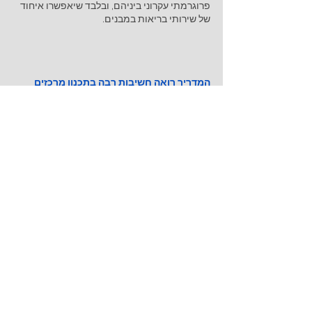
פרוגרמתי עקרוני ביניהם, ובלבד שיאפשרו איחוד 
של שירותי בריאות במבנים.
המדריך רואה חשיבות רבה בתכנון מרכזים 
רחבי היקף שיכללו סל שירותים נרחב ומקצועי, 
תוך התאמה לצרכי הקהילה והזדקנות 
האוכלוסייה
במשרדנו "מייזי אדריכלים" אנו 
מעניקים שירותים ייעודיים של כתיבת 
תכנית אב למרכזים רפואיים קהילתיים 
ומנסחים פרוגרמות מותאמות לפי 
עקרונות צוות מנהל התכנון ומשרד 
הבריאות. אנו מזמינים אתכם לעקוב 