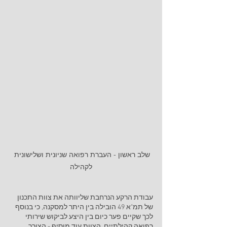
שלב ראשון - העברת רפואה שניונית ושלישונית 
לקהילה
עבודת הרקע הנרחבת שליוותה את צוות התכנון 
של תמ"א 49 הובילה בין היתר למסקנה, כי בנוסף 
לכך שקיים פער כיום בין היצע לביקוש שירותי 
רפואה קהילתיים. הצוות עוד מוסיף - הצורך 