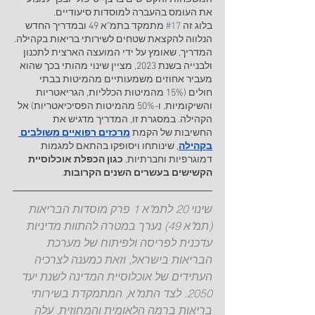
את העומס בהעברה למוסדות סיעודיים. 
בלוג זה 
#17
 מתמקד בתמ"א 49 ובמדריך החדש 
הנלווה להקצאת שטחים לשירותי בריאות בקהילה.
המדריך, שאומץ על ידי המועצה הארצית לתכנון 
ולבנייה בשנת 2023, מציין שינוי מהותי בכך שהוא 
מעביר אחוזים משמעותיים מהמיטות בבתי 
חולים (15% מהמיטות הכלליות, הגריאטריות 
והשיקומיות, ו-50% מהמיטות הפסיכיאטריות) אל 
הקהילה. במסגרת זו, המדריך מדגיש את 
החשיבות של הקמת 
מרכזים רפואיים משולבים 
בקהילה
, שינותחו ויסופקו בהתאם למגמות 
דמוגרפיות וחברתיות, 
כגון הכפלת אוכלוסיית 
הקשישים בעשרים השנים הקרובות
.
שינוי 20 לתמ"א 1 פרק מוסדות הבריאות 
(תמ"א 49) נערך במטרה להתוות מדיניות 
עדכנית לפריסה ולפיתוח של מערכת 
הבריאות בישראל, וזאת כמענה לצרכיה 
העתידים של אוכלוסיית המדינה לשנת יעד 
2050. לצד התמ"א, המתמקדת בשירותי 
בריאות ברמה הלאומית והמחוזית, עלה 