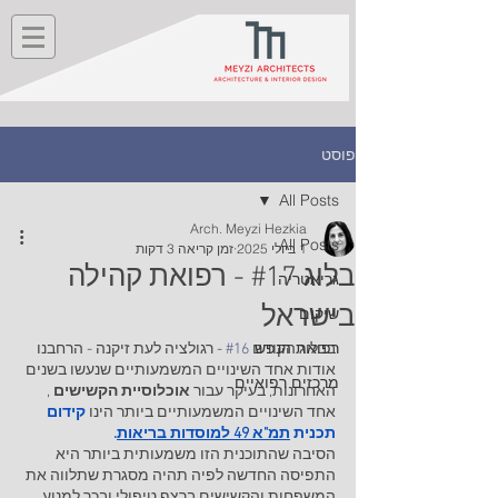
פוסט
All Posts
Arch. Meyzi Hezkia
All Posts
1 ביולי 2025
זמן קריאה 3 דקות
בלוג #17 - רפואת קהילה
גריאטריה
בישראל
שיקום
רפואת הנפש
בבלוג הקודם 
#16
 - רגולציה לעת זיקנה - הרחבנו 
אודות אחד השינויים המשמעותיים שנעשו בשנים 
מרכזים רפואיים
האחרונות, בעיקר עבור 
אוכלוסיית הקשישים
 , 
אחד השינויים המשמעותיים ביותר הינו 
קידום 
תכנית 
תמ"א 49 למוסדות בריאות
.
הסיבה שהתוכנית הזו משמעותית ביותר היא 
התפיסה החדשה לפיה תהיה מסגרת שתלווה את 
המשפחות והקשישים ברצף טיפולי ובכך למנוע 