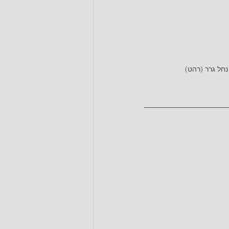
חל גרר (רהט)