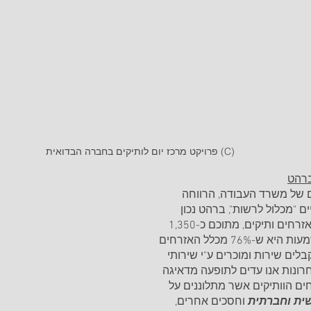
פרויקט מרכז יום לותיקים בחברה הבדואית (C) 
ברהט
 של משרד העבודה, הרווחה 
 "מכלול לרשות", ברהט נכון 
ל2023 יש כ-1,800 אזרחים ותיקים, מתוכם כ-1,350 
מקבלי שירות. המשמעות היא ש-76% מכלל האזרחים 
לים שירות ומוכרים ע"י שירותי 
רונות אנו עדים לתופעה מדאיגה 
ים הוותיקים אשר מתלוננים על 
שית וחברתית
 וחסכים אחרים, 