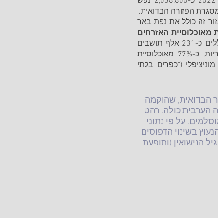
מתוך נתוני הלמ"ס, האוכלוסייה הערבית (מוסלמים, נוצרים ודרוזים) מנתה בסוף שנת 2022 כ-2,038,800 נפש 
להלן הסבר מתוך "המכון הישראלי לדמוקרטיה" על האוכלוסייה הערבית באזור הנגב – אזור זה כולל את נפת באר 
הבדואים בנגב הם כמעט חמישית מאוכלוסיית האזרחים 
 וכשליש מכלל אוכלוסיית הנגב. במניין האוכלוסייה הערבית בנגב נכללים כ-231 אלף תושבים 
בדואים המתגוררים ביישובי קבע (רשויות מקומיות ויישובים הנכללים במועצות האזוריות, כ-77% מאוכלוסיית 
הבדואים בנגב) וכמעט 70 אלף תושבים בדואים המתגוררים ביישובים חסרי מעמד מוניציפלי ("כפרים בלתי 
ושבים בסוף שנת 2022). העיר הבדואית, שהוקמה 
רה הערבית כולה. רהט 
למים. על פי נתוני 
וץ בשינוי הדפוסים 
 הנישואין (ותופעת 