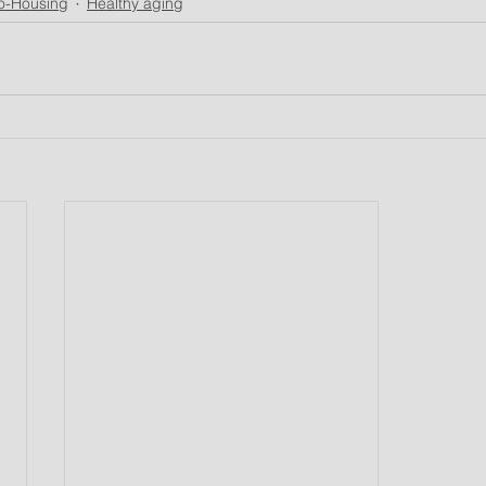
o-Housing
Healthy aging