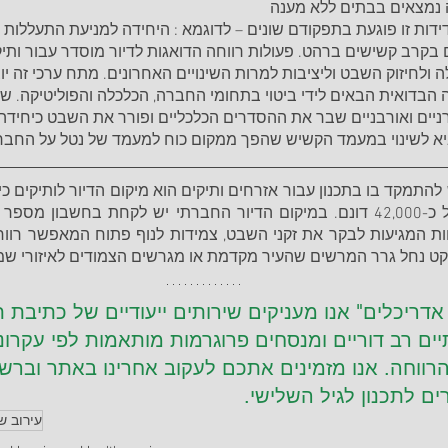
 נמצאים בבתים ללא מענה 
ידות זו פוגעת בתפקודם שונים – לדוגמא : היחידה למניעת התעללות 
173 מקרים בקרב קשישים ברהט. פעולות רווחה הדואגות לדיור מוסדר עבור ו
ולחיזוק השבט וליציבות למרות השינויים האחרונים. מתח ערכי זה יוצר
הבדואית הבאים לידי ביטוי בתחומי החברה, הכלכלה והפוליטיקה. שינו
ניים ואורבניים שבר את ההסדרים הכלכליים ופורר את השבט כיחיד
 לשינוי במעמד הקשיש שהפך ממקום כוח למעמד של נטל על החב
ט נחל גרר המרשים שהעיר מקדמת או מגרשים הצמודים לאיזורי שמור
 אדריכלים" אנו מעניקים שירותים ייעודיים של כתיבת 
ים רב דוריים ומנסחים פרוגרמות מותאמות לפי עקרונו
רווחה. אנו מזמינים אתכם לעקוב אחרינו באתר וברש
ם לתכנון לגיל השלישי.
עירוב ש