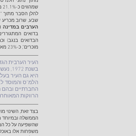
שמהווים כ-21.1% מכלל אוכלוסיית ישראל. כחמישית מתוכם – כ-19% מתגוררים בנגב במסגרת הפזורה הבדואית.
שבע, שרוב מכריע ש
הערבים במדינה
מוכרים", כ-23% מאוכלוסיית הבדואים בנגב).
העיר הערבית הגדו
בשנת 2
היא גם העיר בעלת
הלמ"ס והמוסד לב
החברתיים ובהם ה
הרווקות המאוחרת)
בצד זאת, השינוי מו
שהשפיעה על כל המש
משפחות אלו באוכלו