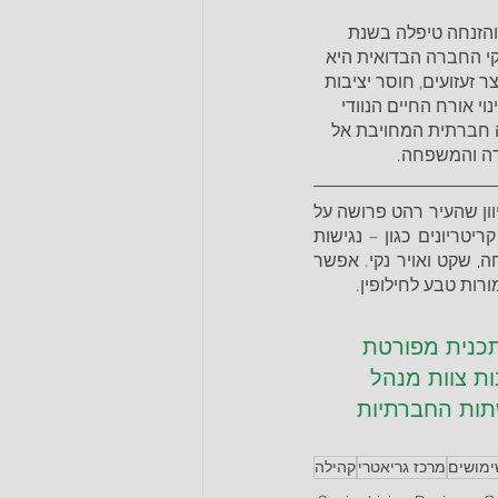
והזנחה טיפלה בשנת 
תיקי החברה הבדואית היא 
 זעזועים, חוסר יציבות 
י אורח החיים הנוודי 
ה חברתית המחויבת אל 
רה והמשפחה.
הנושא הראשון שיש להתמקד בו בתכנון עבור אזרחים ותיקים הוא מיקום הדיור לותיקים כיוון שהעיר רהט פרושה על 
פני שטח שיפוט של כ-42,000 דונם. במיקום הדיור החברתי יש לקחת בחשבון מספר קריטריונים כגון – נגישות 
גבוהה עבור משפחות המגיעות לבקר את זקני השבט, צמידות לנוף פתוח המאפשר רווחה, שקט ואויר נקי. אפשר 
ות טבע לחילופין. 
תכנית מפורטת 
ת צוות מנהל 
תות החברתיות 
ימושים
מרכז גריאטרי
קהילה