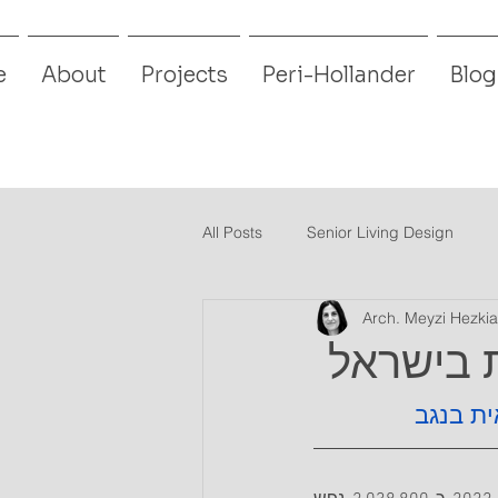
e
About
Projects
Peri-Hollander
Blog
All Posts
Senior Living Design
Arch. Meyzi Hezkia
ית בנגב